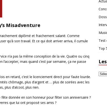
Actua
Conc
Doss
ry’s Misadventure
Inter
Musi
fraichement diplômé et fraichement salarié. Comme
Test 
 qu’à son travail. Et ce qui doit arriver arriva, il cumule
Top 5
ice n’a pas la même conception de la vie. Quatre ou cinq
Les
en l’accepter, mais quand c’est par semaine, ça ne passe
fois en retard, c’est le licenciement direct pour faute lourde.
ités chômage, plus d’argent et … plus de soirées avec les
, plus d’alcool, plus rien.
e fête donnée en son honneur pour fêter son anniversaire ?
verres que lui ont proposé ses amis ?