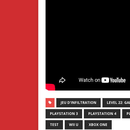
JEU D'INFILTRATION
LEVEL 22: G
PLAYSTATION 3
PLAYSTATION 4
P
TEST
WII U
XBOX ONE