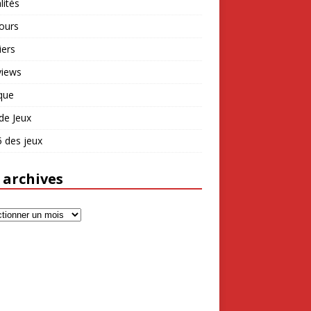
lités
ours
iers
views
que
de Jeux
 des jeux
 archives