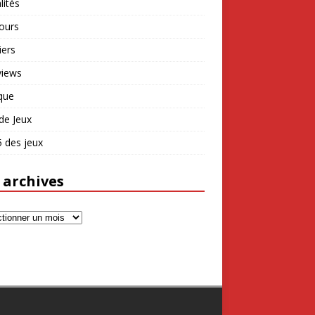
lités
ours
iers
views
que
de Jeux
 des jeux
 archives