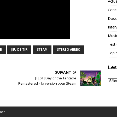
Actua
Conc
Doss
Inter
Musi
Test 
E
JEU DE TIR
STEAM
STEREO AEREO
Top 5
Les
SUIVANT
[TEST] Day of the Tentacle
Remastered – la version pour Steam
mes