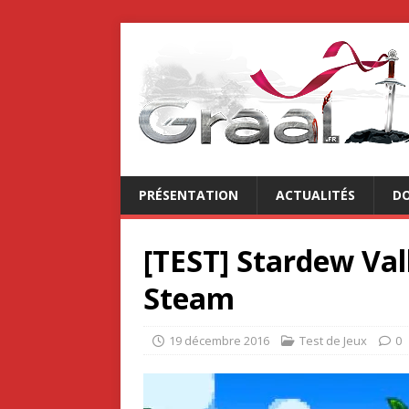
PRÉSENTATION
ACTUALITÉS
DO
[TEST] Stardew Vall
Steam
19 décembre 2016
Test de Jeux
0