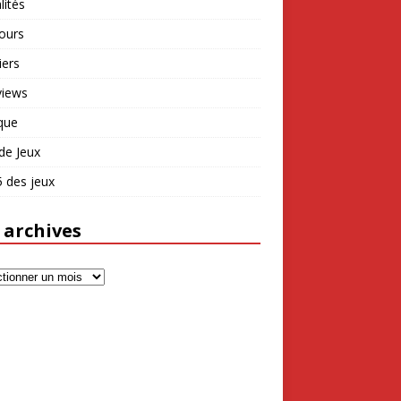
lités
ours
iers
views
que
de Jeux
 des jeux
 archives