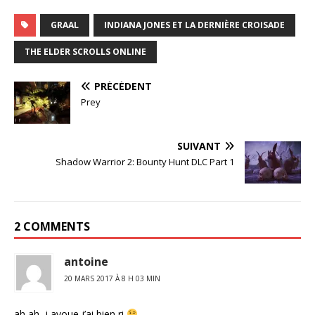
GRAAL
INDIANA JONES ET LA DERNIÈRE CROISADE
THE ELDER SCROLLS ONLINE
PRÉCÉDENT
Prey
SUIVANT
Shadow Warrior 2: Bounty Hunt DLC Part 1
2 COMMENTS
antoine
20 MARS 2017 À 8 H 03 MIN
ah ah, j avoue j’ai bien ri