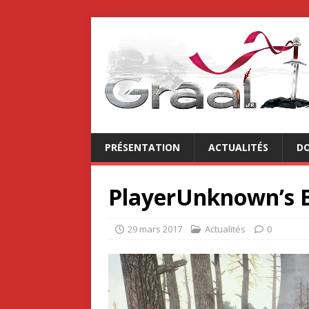
PRÉSENTATION
ACTUALITÉS
DO
PlayerUnknown’s 
29 mars 2017
Actualités
0