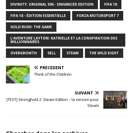
DIVINITY: ORIGINAL SIN - ENHANCED EDITION
FIFA 18
FIFA 18 - ÉDITION ESSENTIELLE
FORZA MOTORSPORT 7
GOLD RUSH: THE GAME
L'AVENTURE LAYTON: KATRIELLE ET LA CONSPIRATION DES
MILLIONNAIRES
OVERGROWTH
SELL
STEAM
THE WILD EIGHT
PRÉCÉDENT
Think of the Children
SUIVANT
[TEST] Stronghold 2: Steam Edition – la version pour
Steam