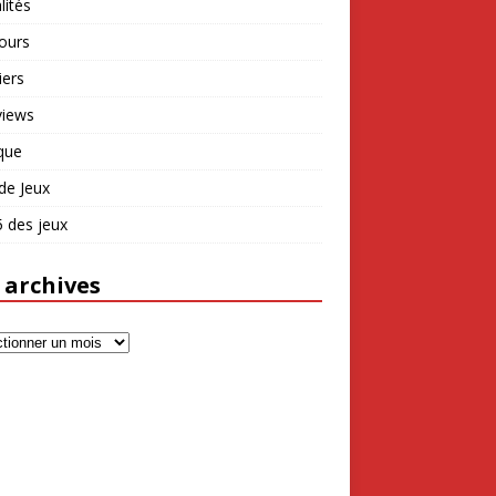
lités
ours
iers
views
que
de Jeux
 des jeux
 archives