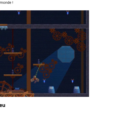
 monde !
jeu