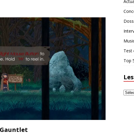
Actua
Conc
Doss
Inter
Musi
Test 
Top 5
Les
 Gauntlet