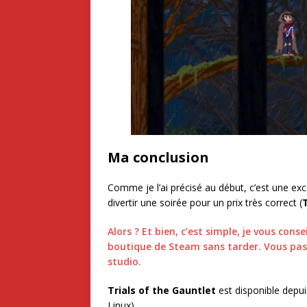
Ma conclusion
Comme je l’ai précisé au début, c’est une ex
divertir une soirée pour un prix très correct (
Alors ? Et bien, c’est simple, je vous cons
boutique de Steam sans tarder. Vous pas
studio.
Trials of the Gauntlet
est disponible depu
Linux).