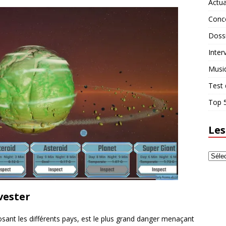
Actua
Conc
Doss
Inter
Musi
Test 
Top 5
Les
vester
osant les différents pays, est le plus grand danger menaçant