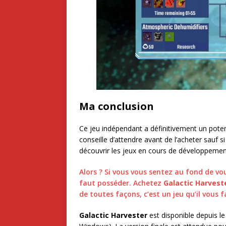
Ma conclusion
Ce jeu indépendant a définitivement un poten
conseille d’attendre avant de l’acheter sauf 
découvrir les jeux en cours de développemen
Alors ? Si vous vous sentez au fond de vou
faut posséder. Achetez
Galactic Harvest
de toutes façons, c’est un jeu qu’il vous 
Galactic Harvester
est disponible depuis l