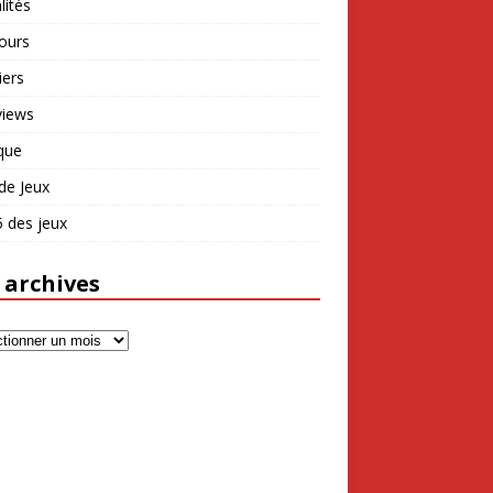
lités
ours
iers
views
que
de Jeux
 des jeux
 archives