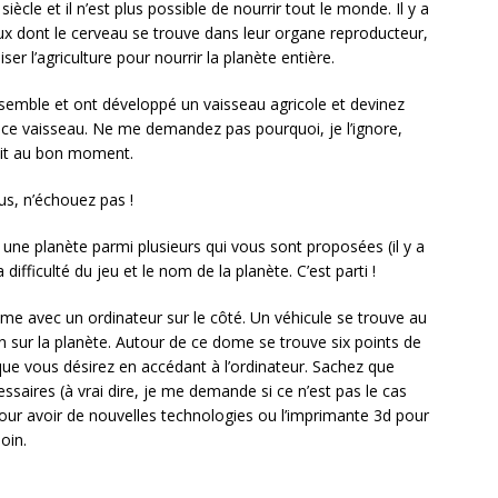
cle et il n’est plus possible de nourrir tout le monde. Il y a
eux dont le cerveau se trouve dans leur organe reproducteur,
ser l’agriculture pour nourrir la planète entière.
emble et ont développé un vaisseau agricole et devinez
 ce vaisseau. Ne me demandez pas pourquoi, je l’ignore,
oit au bon moment.
us, n’échouez pas !
 une planète parmi plusieurs qui vous sont proposées (il y a
difficulté du jeu et le nom de la planète. C’est parti !
e avec un ordinateur sur le côté. Un véhicule se trouve au
ion sur la planète. Autour de ce dome se trouve six points de
que vous désirez en accédant à l’ordinateur. Sachez que
saires (à vrai dire, je me demande si ce n’est pas le cas
our avoir de nouvelles technologies ou l’imprimante 3d pour
oin.