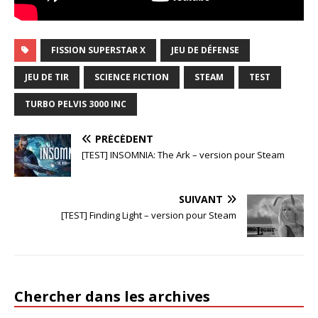
FISSION SUPERSTAR X
JEU DE DÉFENSE
JEU DE TIR
SCIENCE FICTION
STEAM
TEST
TURBO PELVIS 3000 INC
PRÉCÉDENT
[TEST] INSOMNIA: The Ark – version pour Steam
SUIVANT
[TEST] Finding Light – version pour Steam
Chercher dans les archives