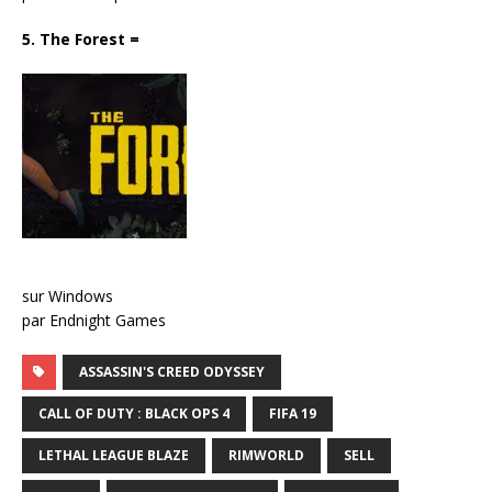
5. The Forest
=
sur Windows
par Endnight Games
ASSASSIN'S CREED ODYSSEY
CALL OF DUTY : BLACK OPS 4
FIFA 19
LETHAL LEAGUE BLAZE
RIMWORLD
SELL