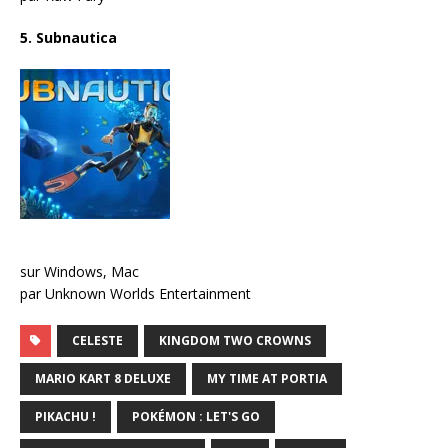
5. Subnautica
sur Windows, Mac
par Unknown Worlds Entertainment
CELESTE
KINGDOM TWO CROWNS
MARIO KART 8 DELUXE
MY TIME AT PORTIA
PIKACHU !
POKÉMON : LET'S GO