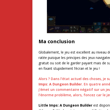
Ma conclusion
Globalement, le jeu est excellent au niveau d
ratée puisque les principes des jeux navigate
gratuit ou soit de le garder payant mais de 
en fixant stupidement l’écran et le jeu !
Alors ? Dans l’état actuel des choses, je s
Imps: A Dungeon Builder
. En quatre anné
j’émet un commentaire négatif sur un jeu.
l’énorme problème, alors, foncez car le j
Little Imps: A Dungeon Builder
est disponi