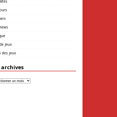
lités
ours
iers
views
que
de Jeux
 des jeux
 archives