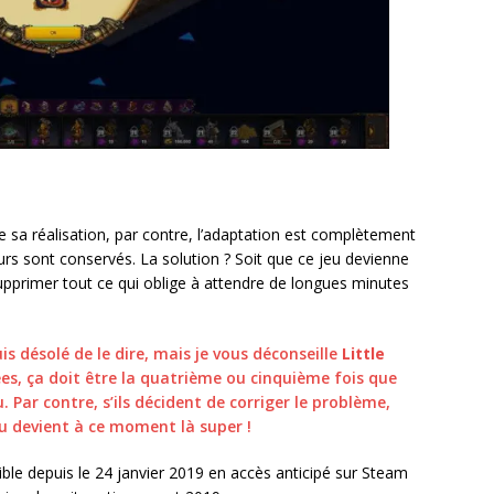
e sa réalisation, par contre, l’adaptation est complètement
urs sont conservés. La solution ? Soit que ce jeu devienne
supprimer tout ce qui oblige à attendre de longues minutes
uis désolé de le dire, mais je vous déconseille
Little
es, ça doit être la quatrième ou cinquième fois que
 Par contre, s’ils décident de corriger le problème,
eu devient à ce moment là super !
ble depuis le 24 janvier 2019 en accès anticipé sur Steam