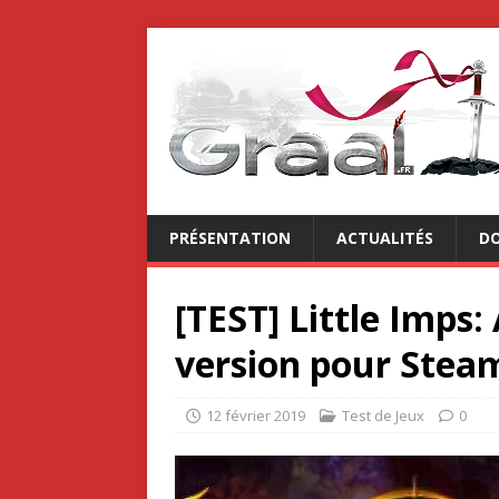
PRÉSENTATION
ACTUALITÉS
DO
[TEST] Little Imps
version pour Stea
12 février 2019
Test de Jeux
0