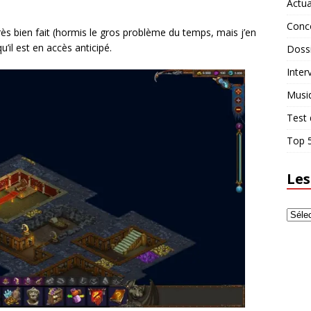
Actua
Conc
très bien fait (hormis le gros problème du temps, mais j’en
u’il est en accès anticipé.
Doss
Inter
Musi
Test 
Top 5
Les