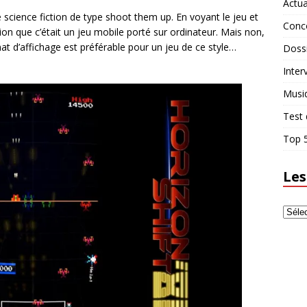
Actua
de science fiction de type shoot them up. En voyant le jeu et
Conc
ssion que c’était un jeu mobile porté sur ordinateur. Mais non,
mat d’affichage est préférable pour un jeu de ce style…
Doss
Inter
Musi
Test 
Top 5
Les