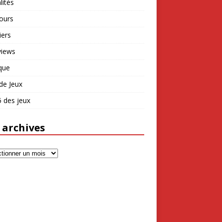
lités
ours
iers
views
que
de Jeux
 des jeux
 archives