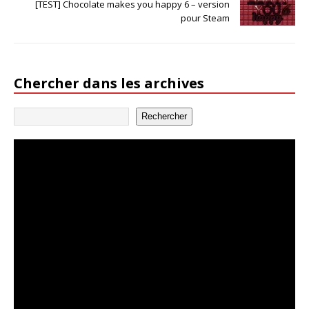
[TEST] Chocolate makes you happy 6 – version
pour Steam
Chercher dans les archives
Rechercher