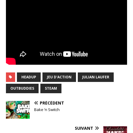
HEADUP
JEU D'ACTION
JULIAN LAUFER
OUTBUDDIES
STEAM
PRÉCÉDENT
Bake ‘n Switch
SUIVANT