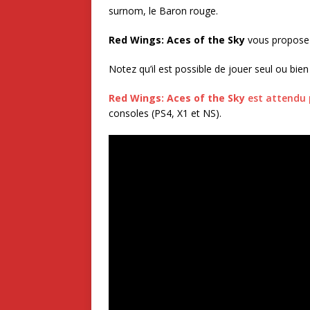
surnom, le Baron rouge.
Red Wings: Aces of the Sky
vous propose u
Notez qu’il est possible de jouer seul ou bien
Red Wings: Aces of the Sky
est attendu 
consoles (PS4, X1 et NS).