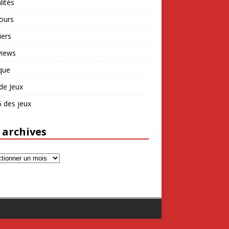
lités
ours
iers
views
que
de Jeux
 des jeux
 archives