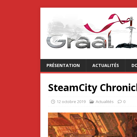
PRÉSENTATION
ACTUALITÉS
DO
SteamCity Chronicl
12 octobre 2019
Actualités
0