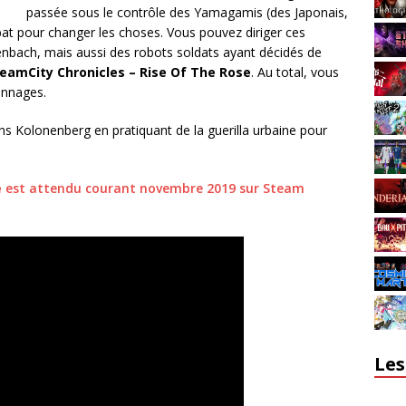
passée sous le contrôle des Yamagamis (des Japonais,
 bat pour changer les choses. Vous pouvez diriger ces
enbach, mais aussi des robots soldats ayant décidés de
eamCity Chronicles – Rise Of The Rose
. Au total, vous
onnages.
ns Kolonenberg en pratiquant de la guerilla urbaine pour
e
est attendu courant novembre 2019 sur Steam
Les