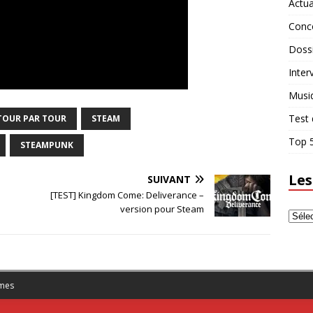
Actua
Conc
Doss
Inter
Musi
Test 
 TOUR PAR TOUR
STEAM
Top 5
STEAMPUNK
Les
SUIVANT
[TEST] Kingdom Come: Deliverance –
version pour Steam
mes