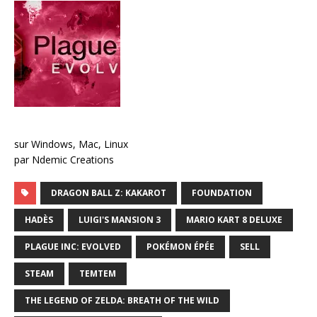
sur Windows, Mac, Linux
par Ndemic Creations
DRAGON BALL Z: KAKAROT
FOUNDATION
HADÈS
LUIGI'S MANSION 3
MARIO KART 8 DELUXE
PLAGUE INC: EVOLVED
POKÉMON ÉPÉE
SELL
STEAM
TEMTEM
THE LEGEND OF ZELDA: BREATH OF THE WILD