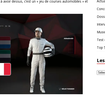
Actua
 à avoir dessus, c’est un « jeu de courses automobiles » et
Conc
Doss
Inter
Musi
Test 
Top 5
Les