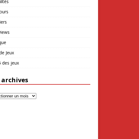
lités
ours
iers
views
que
de Jeux
 des jeux
 archives