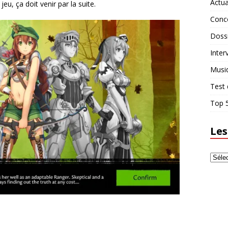
Actua
eu, ça doit venir par la suite.
Conc
Doss
Inter
Musi
Test 
Top 5
Les
a