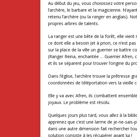
Au début du jeu, vous choisissez votre person
l’archère, le barbare et la magicienne. N’ayan
retenu l’archère (ou la
ranger
en anglais). No
propres arbres de talents.
La ranger est une bête de la forêt, elle vient
ce dont elle a besoin (et à priori, ce n’est pas 
sur la place de la ville un guerrier se battre 
(Ranger Reina, enchantée … Guerrier Afren, c
et ils se séparent pour trouver l’origine du p
Dans l’église, l’archère trouve la prêtresse g
coordonnées de téléportation vers la vieille c
Elle y va avec Afren, ils combattent ensembl
joyaux. Le problème est résolu.
Quelques jours plus tard, vous allez à la bibl
apprenez que c’est une larme de je-ne-sais-pl
dans une autre dimension fait rechercher toute
solution consiste à les récupérer avant lui !