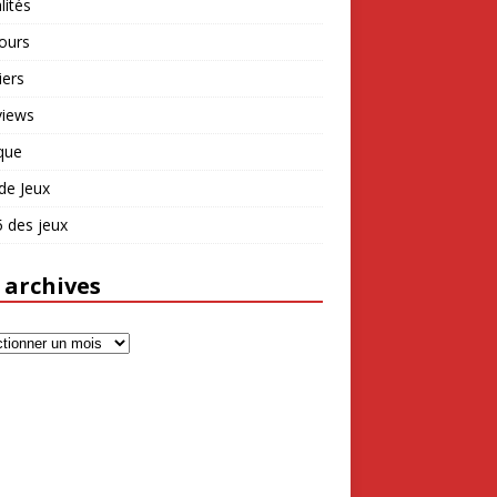
lités
ours
iers
views
que
de Jeux
 des jeux
 archives