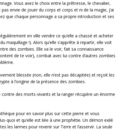
nage. Vous avez le choix entre la prêtresse, le chevalier,
t pas envie de jouer du corps et corps et ni de la magie, j’ai
tez que chaque personnage a sa propre introduction et ses
 régulièrement en ville vendre ce qu’elle a chassé et acheter
du maquillage !). Alors qu’elle s’apprête à repartir, elle voit
contre des zombies. Elle va le voir, fait sa connaissance
ontent de te voir), combat avec lui contre d’autres zombies
roblème.
ravement blessée (non, elle n’est pas décapitée) et reçoit les
rypte à l’origine de la présence des zombies.
e contre des morts-vivants et la ranger récupère un énorme
iothèque pour en savoir plus sur cette pierre et vous
us-quoi et qu’elle est liée à une prophétie. Un démon exilé
s les larmes pour revenir sur Terre et l’asservir. La seule