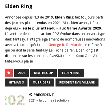
Elden Ring
Annoncée depuis l’E3 de 2019,
Elden Ring
fait toujours parti
des jeux les plus attendus en 2021. Mais bien avant, il était
déjà élu
« jeu le plus attendu » aux Game Awards 2020.
L’aventure de ce jeu d’action-RPG évolue dans un univers type
dark fantasy. Il intègre également de nombreuses innovations
avec la touche spéciale de
George R. R. Martin
, le même à
qui on doit la série fantasy Le Trône de fer. Elden Ring est
disponible sur les consoles PlayStation 4 et Xbox One. Alors,
faites-vous plaisir !
2021
DEATHLOOP
ELDEN RING
HITMAN 3
OUTRIDERS
RESIDENT EVIL VILLAGE
PRÉCÉDENT
2021 – la bonne résolution