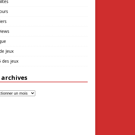
lités
ours
iers
views
que
de Jeux
 des jeux
 archives