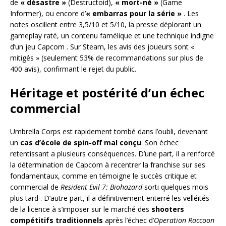
de
« désastre »
(Destructoid),
« mort-né »
(Game
Informer), ou encore d’
« embarras pour la série »
. Les
notes oscillent entre 3,5/10 et 5/10, la presse déplorant un
gameplay raté, un contenu famélique et une technique indigne
d’un jeu Capcom
. Sur Steam, les avis des joueurs sont «
mitigés » (seulement 53% de recommandations sur plus de
400 avis), confirmant le rejet du public.
Héritage et postérité d’un échec
commercial
Umbrella Corps est rapidement tombé dans l’oubli, devenant
un
cas d’école de spin-off mal conçu
. Son échec
retentissant a plusieurs conséquences. D’une part, il a renforcé
la détermination de Capcom à recentrer la franchise sur ses
fondamentaux, comme en témoigne le succès critique et
commercial de
Resident Evil 7: Biohazard
sorti quelques mois
plus tard
. D’autre part, il a définitivement enterré les velléités
de la licence à s’imposer sur le marché des
shooters
compétitifs traditionnels
après l’échec d’
Operation Raccoon