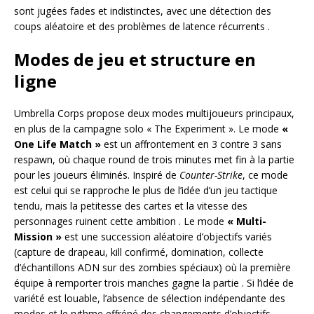
sont jugées fades et indistinctes, avec une détection des
coups aléatoire et des problèmes de latence récurrents
.
Modes de jeu et structure en
ligne
Umbrella Corps propose deux modes multijoueurs principaux,
en plus de la campagne solo « The Experiment ». Le mode
«
One Life Match »
est un affrontement en 3 contre 3 sans
respawn, où chaque round de trois minutes met fin à la partie
pour les joueurs éliminés. Inspiré de
Counter-Strike
, ce mode
est celui qui se rapproche le plus de l’idée d’un jeu tactique
tendu, mais la petitesse des cartes et la vitesse des
personnages ruinent cette ambition
. Le mode
« Multi-
Mission »
est une succession aléatoire d’objectifs variés
(capture de drapeau, kill confirmé, domination, collecte
d’échantillons ADN sur des zombies spéciaux) où la première
équipe à remporter trois manches gagne la partie
. Si l’idée de
variété est louable, l’absence de sélection indépendante des
modes et le rythme effréné des changements d’objectifs