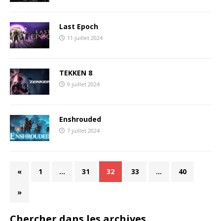
Last Epoch
11 juillet 2024
TEKKEN 8
9 juillet 2024
Enshrouded
7 juillet 2024
«
1
…
31
32
33
…
40
»
Chercher dans les archives