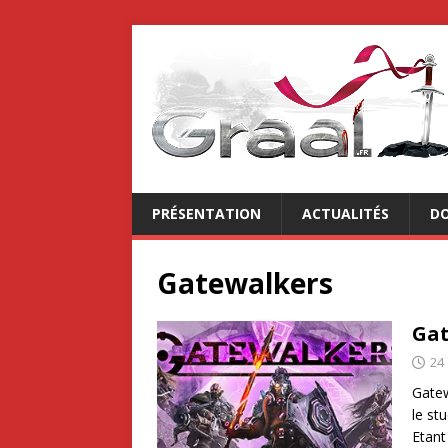
PRÉSENTATION
ACTUALITÉS
DO
Gatewalkers
Gat
24
Gatew
le st
Etant