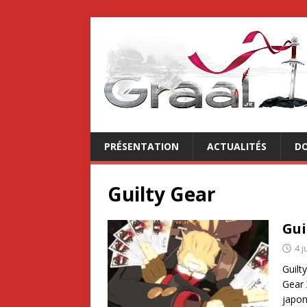
PRÉSENTATION
ACTUALITÉS
DO
Guilty Gear
Gui
4 j
Guilt
Gear 
japon