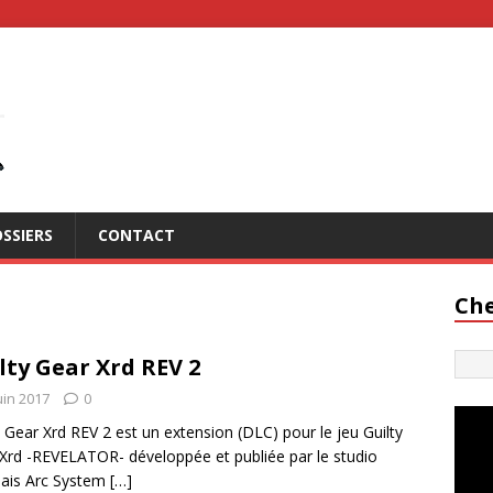
SSIERS
CONTACT
Che
lty Gear Xrd REV 2
uin 2017
0
y Gear Xrd REV 2 est un extension (DLC) pour le jeu Guilty
Xrd -REVELATOR- développée et publiée par le studio
ais Arc System
[…]