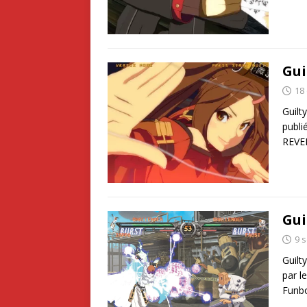
Gui
18
Guilt
publi
REVEL
Gui
9 
Guilt
par l
Funb