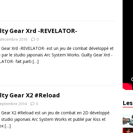
lty Gear Xrd -REVELATOR-
 décembre 2016
0
y Gear Xrd -REVELATOR- est un jeu de combat développé et
é par le studio japonais Arc System Works. Guilty Gear Xrd -
ATOR- fait parti
[…]
lty Gear X2 #Reload
Les
septembre 2014
0
y Gear X2 #Reload est un jeu de combat en 2D développé
e studio japonais Arc System Works et publié par Kiss et
ox
[…]