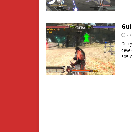
Gui
23
Guilt
dével
505 