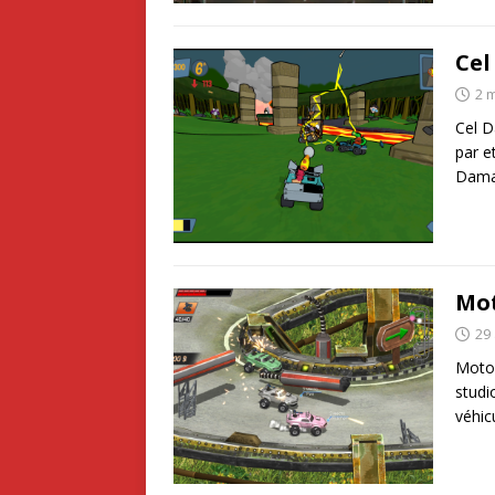
Ce
2 
Cel D
par e
Dama
Mot
29 
Motor
studi
véhic