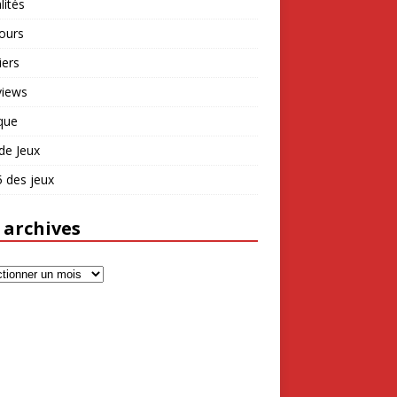
lités
ours
iers
views
que
de Jeux
 des jeux
 archives