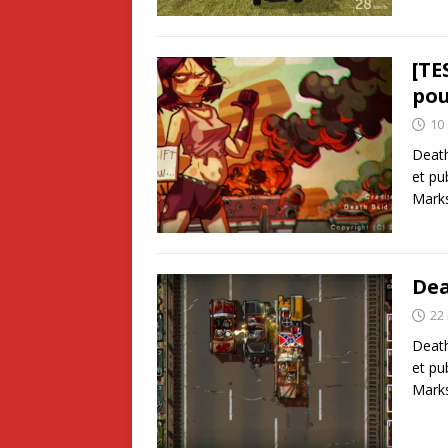
[TE
pou
10
Death
et pu
Mark
Dea
22
Death
et pu
Marks