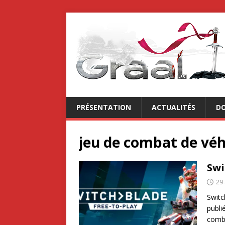
PRÉSENTATION
ACTUALITÉS
DO
jeu de combat de véh
Swi
29 
Switc
publi
comba