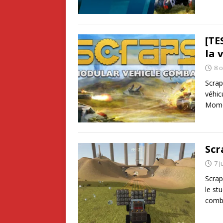
[TE
la 
8 
Scrap
véhic
Momen
Scr
7 j
Scrap
le st
comb