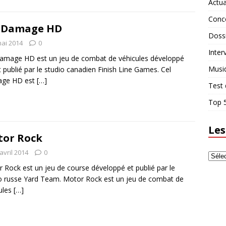
Actua
Conc
l Damage HD
Doss
mai 2014
0
Inter
amage HD est un jeu de combat de véhicules développé
Musi
t publié par le studio canadien Finish Line Games. Cel
ge HD est
[…]
Test 
Top 5
Les
or Rock
avril 2014
0
 Rock est un jeu de course développé et publié par le
o russe Yard Team. Motor Rock est un jeu de combat de
ules
[…]