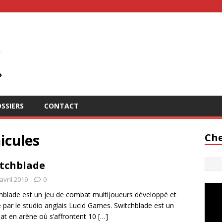
SSIERS
CONTACT
icules
Che
tchblade
avril 2019
0
hblade est un jeu de combat multijoueurs développé et
é par le studio anglais Lucid Games. Switchblade est un
t en arène où s’affrontent 10
[…]