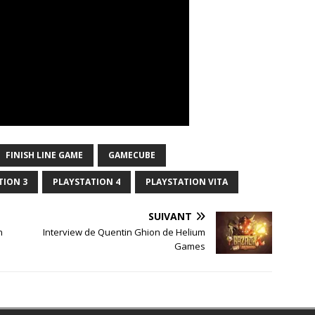
FINISH LINE GAME
GAMECUBE
TION 3
PLAYSTATION 4
PLAYSTATION VITA
SUIVANT
n
Interview de Quentin Ghion de Helium
Games