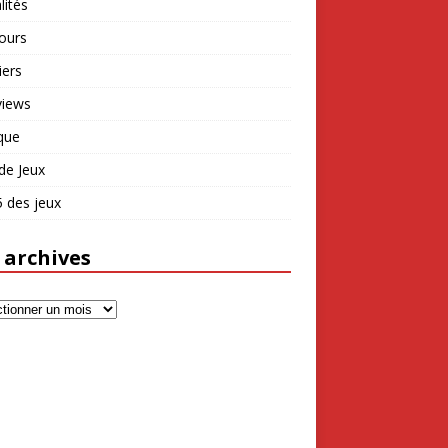
lités
ours
iers
views
que
de Jeux
 des jeux
 archives