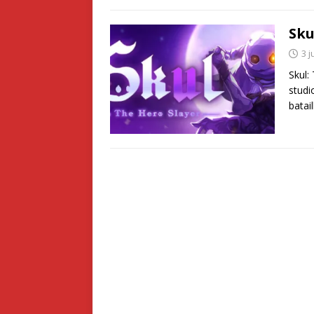
Sku
3 j
Skul:
studi
batai