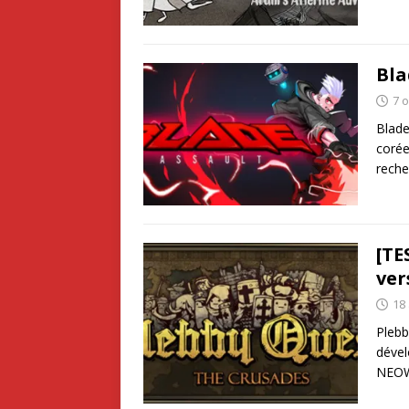
Bla
7 
Blade
corée
reche
[TE
ver
18
Plebb
dével
NEOWI