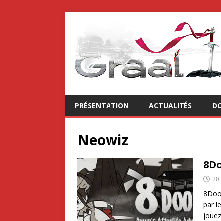
PRÉSENTATION
ACTUALITÉS
DO
Neowiz
8Do
28
8Door
par l
joue