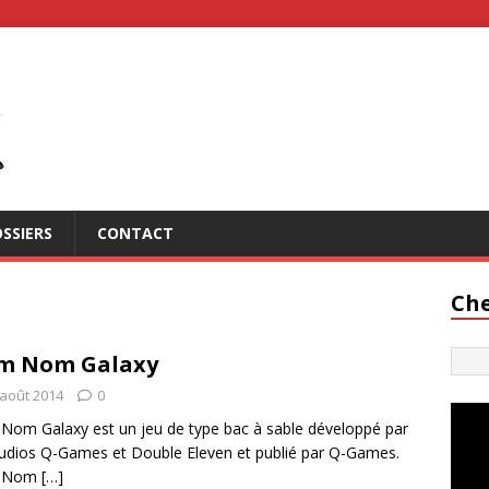
SSIERS
CONTACT
Che
m Nom Galaxy
 août 2014
0
om Galaxy est un jeu de type bac à sable développé par
tudios Q-Games et Double Eleven et publié par Q-Games.
 Nom
[…]