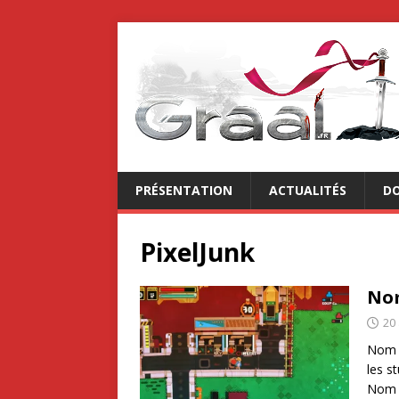
PRÉSENTATION
ACTUALITÉS
DO
PixelJunk
No
20
Nom N
les s
Nom