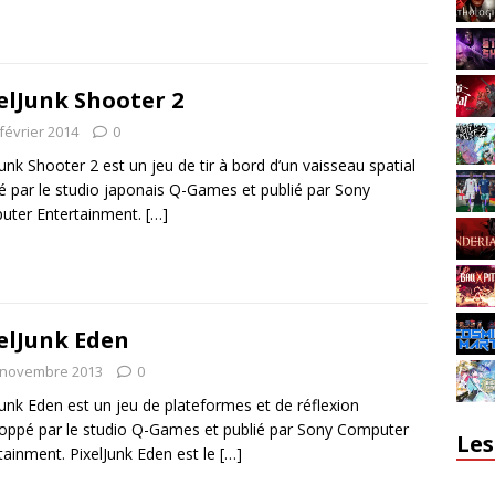
elJunk Shooter 2
février 2014
0
Junk Shooter 2 est un jeu de tir à bord d’un vaisseau spatial
sé par le studio japonais Q-Games et publié par Sony
uter Entertainment.
[…]
elJunk Eden
 novembre 2013
0
Junk Eden est un jeu de plateformes et de réflexion
oppé par le studio Q-Games et publié par Sony Computer
Les
tainment. PixelJunk Eden est le
[…]