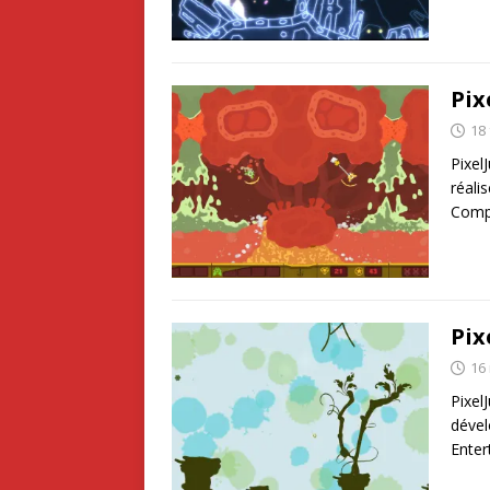
Pix
18 
Pixel
réali
Comp
Pix
16
Pixel
dével
Enter