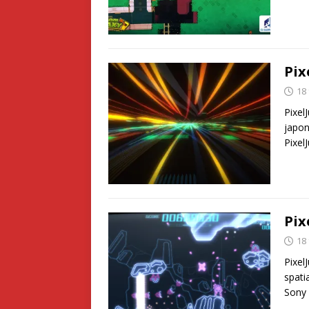
Pix
18 
Pixel
japon
Pixel
Pix
18 
Pixel
spati
Sony 