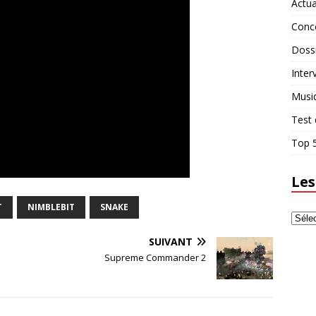
Actua
Conc
Doss
Inter
Musi
Test 
Top 5
Les
T
NIMBLEBIT
SNAKE
SUIVANT
Supreme Commander 2