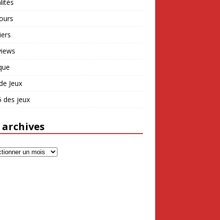
lités
ours
iers
views
que
de Jeux
 des jeux
 archives