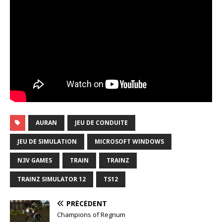
AURAN
JEU DE CONDUITE
JEU DE SIMULATION
MICROSOFT WINDOWS
N3V GAMES
TRAIN
TRAINZ
TRAINZ SIMULATOR 12
TS12
PRÉCÉDENT
Champions of Regnum