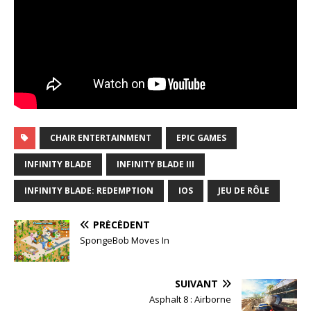
CHAIR ENTERTAINMENT
EPIC GAMES
INFINITY BLADE
INFINITY BLADE III
INFINITY BLADE: REDEMPTION
IOS
JEU DE RÔLE
PRÉCÉDENT
SpongeBob Moves In
SUIVANT
Asphalt 8 : Airborne