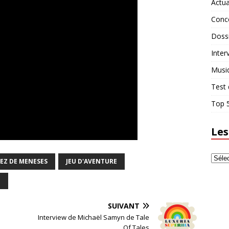
Actua
Conc
Doss
Inter
Musi
Test 
Top 5
Les
EZ DE MENESES
JEU D'AVENTURE
U
SUIVANT
Interview de Michaël Samyn de Tale
Of Tales