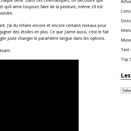
e chaque série. Dans ces cinématiques, on découvre que
Actua
 qu’il aime toujours faire de la peinture, même s’il est
Conc
eindre.
Doss
nt. J’ai du refaire encore et encore certains niveaux pour
Inter
agner des étoiles en plus. Ce que j’aime aussi, c’est le fait
hanger juste changer le paramètre langue dans les options.
Musi
Test 
Steam.
Top 5
Les