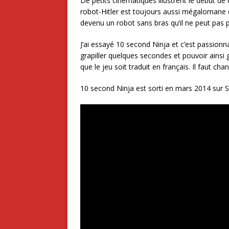
De petits cinématiques illustrent le début d
robot-Hitler est toujours aussi mégalomane et
devenu un robot sans bras qu’il ne peut pas p
J’ai essayé 10 second Ninja et c’est passionna
grapiller quelques secondes et pouvoir ainsi g
que le jeu soit traduit en français. Il faut c
10 second Ninja est sorti en mars 2014 sur 