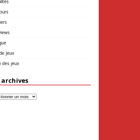
lités
ours
iers
views
que
de Jeux
 des jeux
 archives