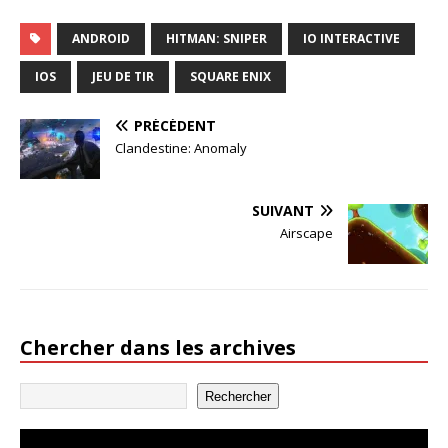
ANDROID
HITMAN: SNIPER
IO INTERACTIVE
IOS
JEU DE TIR
SQUARE ENIX
PRÉCÉDENT
Clandestine: Anomaly
SUIVANT
Airscape
Chercher dans les archives
Rechercher