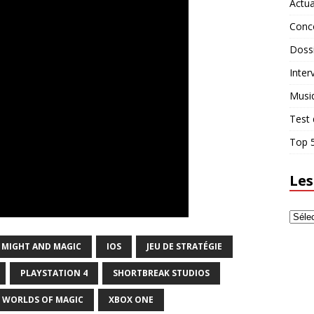
Actua
Conc
Doss
Inter
Musi
Test 
Top 5
Les
 MIGHT AND MAGIC
IOS
JEU DE STRATÉGIE
PLAYSTATION 4
SHORTBREAK STUDIOS
WORLDS OF MAGIC
XBOX ONE