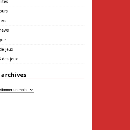
lités
ours
iers
views
que
de Jeux
 des jeux
 archives