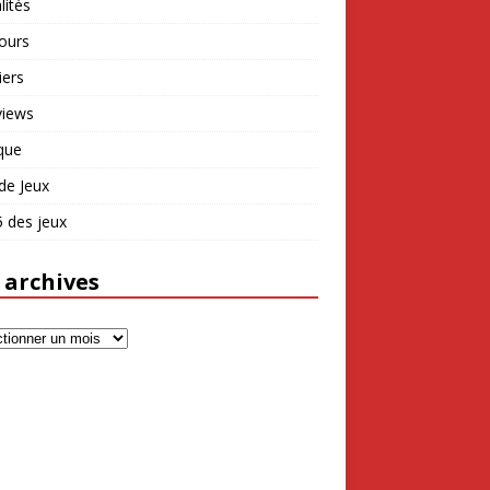
lités
ours
iers
views
que
de Jeux
 des jeux
 archives