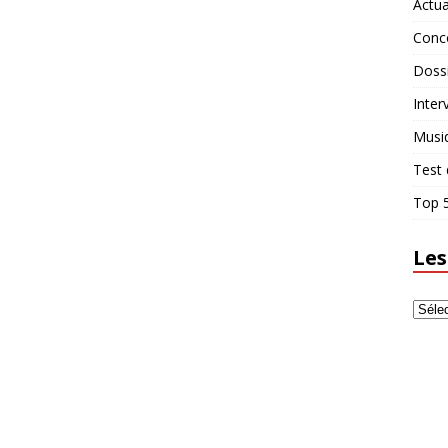
Actua
Conc
Doss
Inter
Musi
Test 
Top 5
Les