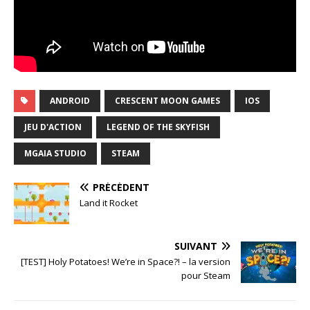
ANDROID
CRESCENT MOON GAMES
IOS
JEU D'ACTION
LEGEND OF THE SKYFISH
MGAIA STUDIO
STEAM
PRÉCÉDENT
Land it Rocket
SUIVANT
[TEST] Holy Potatoes! We’re in Space?! – la version
pour Steam