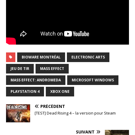
BIOWARE MONTRÉAL
ELECTRONIC ARTS
JEU DE TIR
MASS EFFECT
MASS EFFECT: ANDROMEDA
MICROSOFT WINDOWS
PLAYSTATION 4
XBOX ONE
PRÉCÉDENT
[TEST] Dead Rising 4 – la version pour Steam
SUIVANT