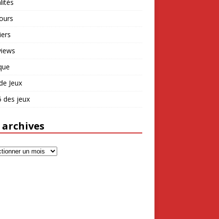
lités
ours
iers
views
que
de Jeux
 des jeux
 archives