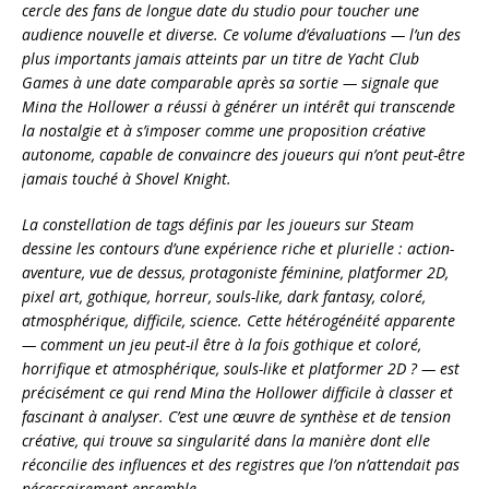
cercle des fans de longue date du studio pour toucher une
audience nouvelle et diverse. Ce volume d’évaluations — l’un des
plus importants jamais atteints par un titre de Yacht Club
Games à une date comparable après sa sortie — signale que
Mina the Hollower a réussi à générer un intérêt qui transcende
la nostalgie et à s’imposer comme une proposition créative
autonome, capable de convaincre des joueurs qui n’ont peut-être
jamais touché à Shovel Knight.
La constellation de tags définis par les joueurs sur Steam
dessine les contours d’une expérience riche et plurielle : action-
aventure, vue de dessus, protagoniste féminine, platformer 2D,
pixel art, gothique, horreur, souls-like, dark fantasy, coloré,
atmosphérique, difficile, science. Cette hétérogénéité apparente
— comment un jeu peut-il être à la fois gothique et coloré,
horrifique et atmosphérique, souls-like et platformer 2D ? — est
précisément ce qui rend Mina the Hollower difficile à classer et
fascinant à analyser. C’est une œuvre de synthèse et de tension
créative, qui trouve sa singularité dans la manière dont elle
réconcilie des influences et des registres que l’on n’attendait pas
nécessairement ensemble.