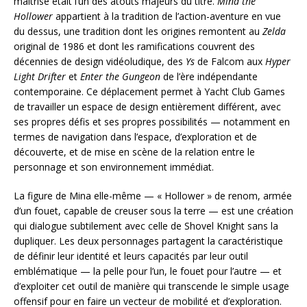
maîtrise était l’un des atouts majeurs du titre.
Mina the
Hollower
appartient à la tradition de l’action-aventure en vue
du dessus, une tradition dont les origines remontent au
Zelda
original de 1986 et dont les ramifications couvrent des
décennies de design vidéoludique, des
Ys
de Falcom aux
Hyper
Light Drifter
et
Enter the Gungeon
de l’ère indépendante
contemporaine. Ce déplacement permet à Yacht Club Games
de travailler un espace de design entièrement différent, avec
ses propres défis et ses propres possibilités — notamment en
termes de navigation dans l’espace, d’exploration et de
découverte, et de mise en scène de la relation entre le
personnage et son environnement immédiat.
La figure de Mina elle-même — « Hollower » de renom, armée
d’un fouet, capable de creuser sous la terre — est une création
qui dialogue subtilement avec celle de Shovel Knight sans la
dupliquer. Les deux personnages partagent la caractéristique
de définir leur identité et leurs capacités par leur outil
emblématique — la pelle pour l’un, le fouet pour l’autre — et
d’exploiter cet outil de manière qui transcende le simple usage
offensif pour en faire un vecteur de mobilité et d’exploration.