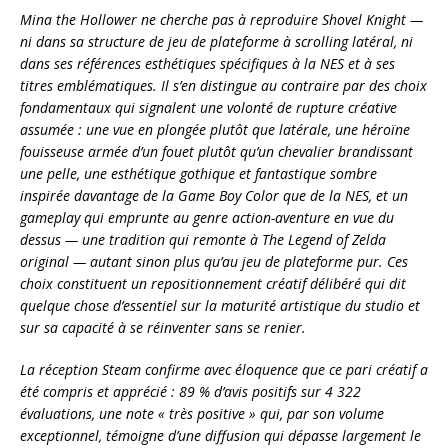
Mina the Hollower ne cherche pas à reproduire Shovel Knight —
ni dans sa structure de jeu de plateforme à scrolling latéral, ni
dans ses références esthétiques spécifiques à la NES et à ses
titres emblématiques. Il s’en distingue au contraire par des choix
fondamentaux qui signalent une volonté de rupture créative
assumée : une vue en plongée plutôt que latérale, une héroïne
fouisseuse armée d’un fouet plutôt qu’un chevalier brandissant
une pelle, une esthétique gothique et fantastique sombre
inspirée davantage de la Game Boy Color que de la NES, et un
gameplay qui emprunte au genre action-aventure en vue du
dessus — une tradition qui remonte à The Legend of Zelda
original — autant sinon plus qu’au jeu de plateforme pur. Ces
choix constituent un repositionnement créatif délibéré qui dit
quelque chose d’essentiel sur la maturité artistique du studio et
sur sa capacité à se réinventer sans se renier.
La réception Steam confirme avec éloquence que ce pari créatif a
été compris et apprécié : 89 % d’avis positifs sur 4 322
évaluations, une note « très positive » qui, par son volume
exceptionnel, témoigne d’une diffusion qui dépasse largement le