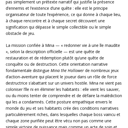
pas simplement un prétexte narratif qui justifie la présence
d’ennemis et l’existence d’une quête : elle est le principe
organisateur de toute l’expérience, ce qui donne à chaque lieu,
à chaque rencontre et à chaque secret découvert une
signification qui dépasse le simple collectible ou le simple
obstacle de jeu.
La mission confiée à Mina — « redonner vie à une île maudite
», selon la description officielle — est une quête de
restauration et de rédemption plutôt qu’une quête de
conquête ou de destruction. Cette orientation narrative
fondamentale distingue
Mina the Hollower
de nombreux jeux
d’action-aventure qui placent le joueur dans un rôle de force
destructrice s’abattant sur un univers hostile. Mina ne vient pas
coloniser l’île ni en éliminer les habitants : elle vient les sauver,
ou du moins tenter de comprendre et de défaire la malédiction
qui les a condamnés. Cette posture empathique envers le
monde du jeu et ses habitants crée des conditions narratives
particulièrement riches, dans lesquelles chaque boss vaincu et
chaque zone purifiée peut être vécu non pas comme une
simple victoire de puissance mais comme un acte de soin et