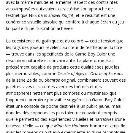
avec la même minutie et le même respect des contraintes
auto-imposées qui avaient caractérisé son approche de
l’esthétique NES dans
Shovel Knight
, et le résultat est une
cohérence visuelle absolue qui confère à chaque écran du jeu
la qualité d’une illustration achevée.
La coexistence du gothique et du coloré — cette tension que
les tags des joueurs révèlent au cœur de l’esthétique du titre
— trouve dans les spécificités de la Game Boy Color une
résolution naturelle et convaincante. La plateforme était
précisément capable de produire cette dualité : ses jeux les
plus mémorables, comme
Oracle of Ages
et
Oracle of Seasons
de la série Zelda ou
Shantae
original, combinaient souvent des
palettes vives et saturées avec des thèmes et des
atmosphères nettement plus sombres ou mystérieux que
l’apparence première pouvait le suggérer. La Game Boy Color
était une console de poche destinée à un public jeune, mais
dont les développeurs les plus talentueux avaient compris
qu’elle permettait des expériences visuelles et narratives d’une
richesse réelle — ce que
Mina the Hollower
honore et amplifie
avec les moyens d’un studio expérimenté et d’une technologie