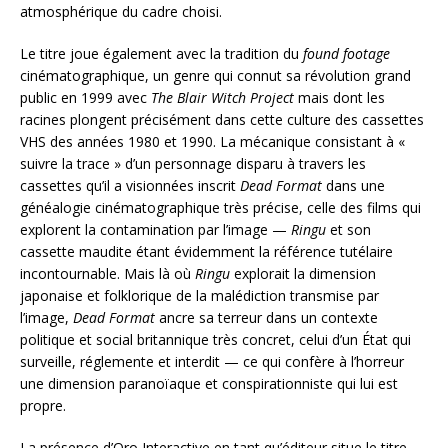
atmosphérique du cadre choisi.
Le titre joue également avec la tradition du
found footage
cinématographique, un genre qui connut sa révolution grand
public en 1999 avec
The Blair Witch Project
mais dont les
racines plongent précisément dans cette culture des cassettes
VHS des années 1980 et 1990. La mécanique consistant à «
suivre la trace » d’un personnage disparu à travers les
cassettes qu’il a visionnées inscrit
Dead Format
dans une
généalogie cinématographique très précise, celle des films qui
explorent la contamination par l’image —
Ringu
et son
cassette maudite étant évidemment la référence tutélaire
incontournable. Mais là où
Ringu
explorait la dimension
japonaise et folklorique de la malédiction transmise par
l’image,
Dead Format
ancre sa terreur dans un contexte
politique et social britannique très concret, celui d’un État qui
surveille, réglemente et interdit — ce qui confère à l’horreur
une dimension paranoïaque et conspirationniste qui lui est
propre.
La présence d’Oro Interactive en tant qu’éditeur situe le titre